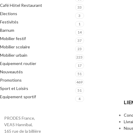
Café Hôtel Restaurant
33
Elections
3
Festivités
1
Barnum
14
Mobilier festif
37
Mobilier scolaire
23
Mobilier urbain
223
Equipement routier
17
Nouveautés
51
Promotions
469
Sport et Loisirs
51
Equipement sportif
4
LIE
Cond
PRODES France,
Livra
VEAS Hannibal,
Nous
165 rue de la billière