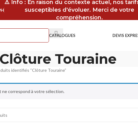
⚠️ Info : En raison du contexte actuel, nos tari
susceptibles d'évoluer. Merci de votre
9H
compréhension.
CATALOGUES
DEVIS EXPRE
Clôture Touraine
duits identifiés “Clôture Touraine”
 ne correspond à votre sélection.