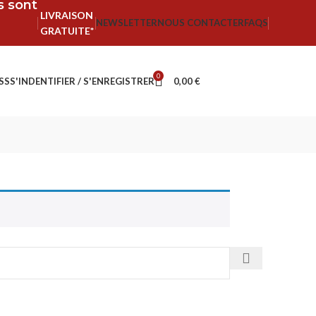
fs sont
LIVRAISON
NEWSLETTER
NOUS CONTACTER
FAQS
GRATUITE*
0
SS
S'INDENTIFIER / S'ENREGISTRER
0,00
€