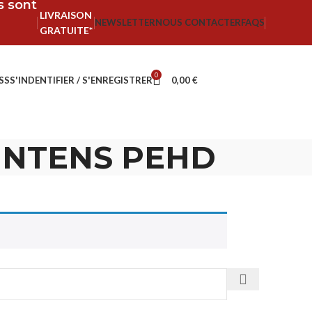
fs sont
LIVRAISON
NEWSLETTER
NOUS CONTACTER
FAQS
GRATUITE*
0
SS
S'INDENTIFIER / S'ENREGISTRER
0,00
€
O-INTENS PEHD