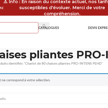
⚠️ Info : En raison du contexte actuel, nos tari
susceptibles d'évoluer. Merci de votre
9H
compréhension.
CATALOGUES
DEVIS EXPRE
haises pliantes PR
duits identifiés “Chariot de 80 chaises pliantes PRO-INTENS PEHD”
 ne correspond à votre sélection.