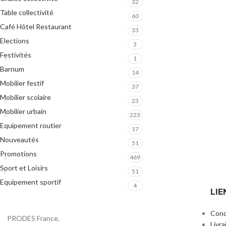
32
Table collectivité
60
Café Hôtel Restaurant
33
Elections
3
Festivités
1
Barnum
14
Mobilier festif
37
Mobilier scolaire
23
Mobilier urbain
223
Equipement routier
17
Nouveautés
51
Promotions
469
Sport et Loisirs
51
Equipement sportif
4
LIE
Cond
PRODES France,
Livra