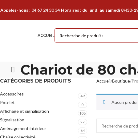
Appelez-nous :
04 67 24 30 34
Horaires : du lundi au samedi 8H30-1
ACCUEIL
Chariot de 80 c
CATÉGORIES DE PRODUITS
Accueil
Boutique
Pro
Accessoires
49
Aucun produit
Potelet
0
Affichage et signalisation
108
Signalisation
27
Aménagement intérieur
64
Chaise collectivité