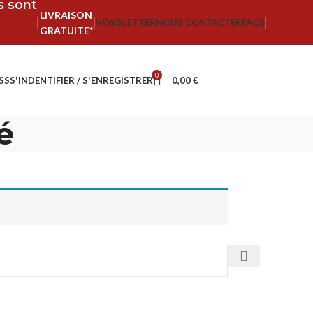
fs sont
LIVRAISON
NEWSLETTER
NOUS CONTACTER
FAQS
GRATUITE*
0
SS
S'INDENTIFIER / S'ENREGISTRER
0,00
€
é