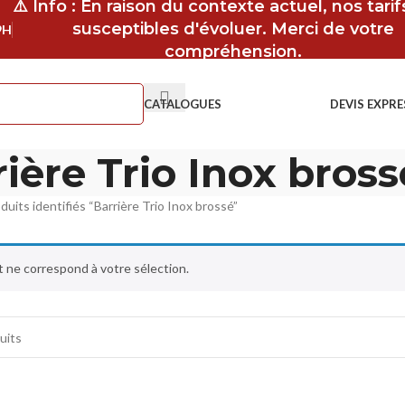
⚠️ Info : En raison du contexte actuel, nos tari
susceptibles d'évoluer. Merci de votre
9H
compréhension.
CATALOGUES
DEVIS EXPRE
ière Trio Inox bross
duits identifiés “Barrière Trio Inox brossé”
 ne correspond à votre sélection.