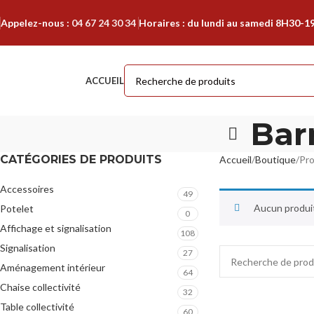
Appelez-nous :
04 67 24 30 34
Horaires : du lundi au samedi 8H30-1
ACCUEIL
Barr
CATÉGORIES DE PRODUITS
Accueil
Boutique
Pro
Accessoires
49
Aucun produit
Potelet
0
Affichage et signalisation
108
Signalisation
27
Aménagement intérieur
64
Chaise collectivité
32
Table collectivité
60