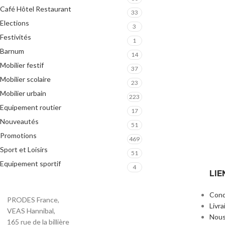
Café Hôtel Restaurant
33
Elections
3
Festivités
1
Barnum
14
Mobilier festif
37
Mobilier scolaire
23
Mobilier urbain
223
Equipement routier
17
Nouveautés
51
Promotions
469
Sport et Loisirs
51
Equipement sportif
4
LIE
Cond
PRODES France,
Livra
VEAS Hannibal,
Nous
165 rue de la billière