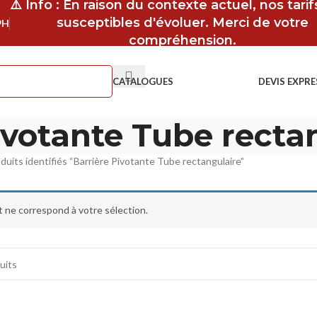
⚠️ Info : En raison du contexte actuel, nos tari
susceptibles d'évoluer. Merci de votre
9H
compréhension.
CATALOGUES
DEVIS EXPRE
ivotante Tube recta
duits identifiés “Barrière Pivotante Tube rectangulaire”
 ne correspond à votre sélection.