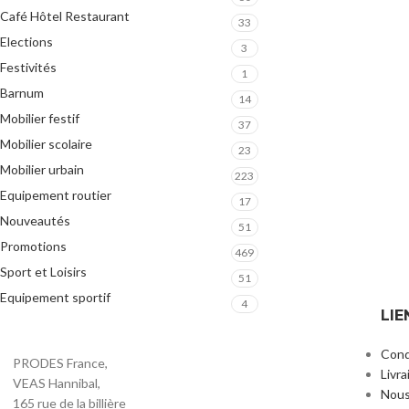
Café Hôtel Restaurant
33
Elections
3
Festivités
1
Barnum
14
Mobilier festif
37
Mobilier scolaire
23
Mobilier urbain
223
Equipement routier
17
Nouveautés
51
Promotions
469
Sport et Loisirs
51
Equipement sportif
4
LIE
Cond
PRODES France,
Livra
VEAS Hannibal,
Nous
165 rue de la billière