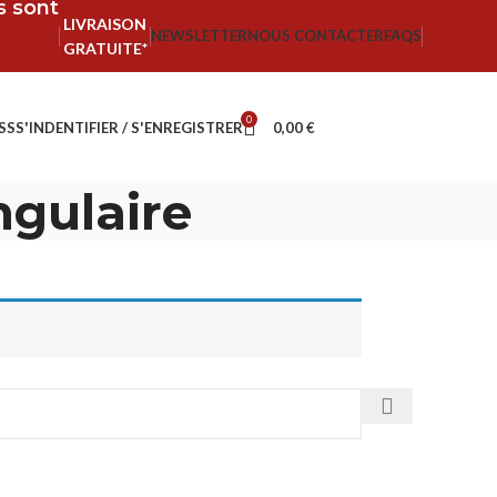
fs sont
LIVRAISON
NEWSLETTER
NOUS CONTACTER
FAQS
GRATUITE*
0
SS
S'INDENTIFIER / S'ENREGISTRER
0,00
€
ngulaire