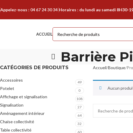
Appelez-nous :
04 67 24 30 34
Horaires : du lundi au samedi 8H30-1
ACCUEIL
Barrière P
CATÉGORIES DE PRODUITS
Accueil
Boutique
Pro
Accessoires
49
Aucun produit
Potelet
0
Affichage et signalisation
108
Signalisation
27
Aménagement intérieur
64
Chaise collectivité
32
Table collectivité
60