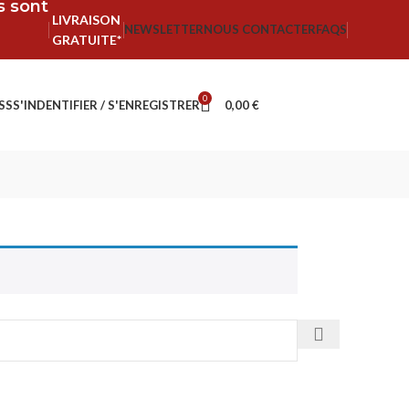
fs sont
LIVRAISON
NEWSLETTER
NOUS CONTACTER
FAQS
GRATUITE*
0
SS
S'INDENTIFIER / S'ENREGISTRER
0,00
€