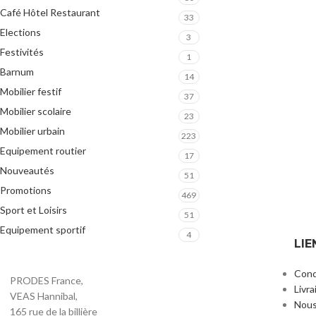
Café Hôtel Restaurant
33
Elections
3
Festivités
1
Barnum
14
Mobilier festif
37
Mobilier scolaire
23
Mobilier urbain
223
Equipement routier
17
Nouveautés
51
Promotions
469
Sport et Loisirs
51
Equipement sportif
4
LIE
Cond
PRODES France,
Livra
VEAS Hannibal,
Nous
165 rue de la billière