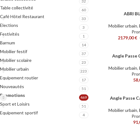
32
Table collectivité
60
ABRI BU
CHOIX DES OPTIONS
Café Hôtel Restaurant
33
Elections
Mobilier urbain
,
3
Pro
Festivités
1
2179,00
€
Barnum
14
Mobilier festif
37
Angle Passe C
AJOUTER AU PANIER
Mobilier scolaire
23
Mobilier urbain
,
Mobilier urbain
223
Pro
Equipement routier
58
17
Nouveautés
51
Promotions
469
Angle Passe C
AJOUTER AU PANIER
Sport et Loisirs
51
Mobilier urbain
,
Equipement sportif
4
Pro
91