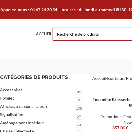
Appelez-nous :
04 67 24 30 34
Horaires : du lundi au samedi 8H30-1
ACCUEIL
CATÉGORIES DE PRODUITS
Accueil
Boutique
Pr
Accessoires
49
Potelet
Ensemble Brasserie 
CHOIX DES OPTIONS
0
8
Affichage et signalisation
108
Signalisation
Promotions
,
Fest
27
Nou
Aménagement intérieur
64
357,00
€
Chaise collectivité