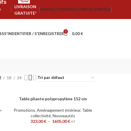
ifs
LIVRAISON
e
NEWSLETTER
NOUS CONTACTER
FAQS
GRATUITE*
0
SS
S'INDENTIFIER / S'ENREGISTRER
0,00
€
2
18
24
Table pliante polypropylène 152 cm
CHOIX DES OPTIONS
e-
Promotions
,
Aménagement intérieur
,
Table
collectivité
,
Nouveautés
323,00
€
–
1605,00
€
HT