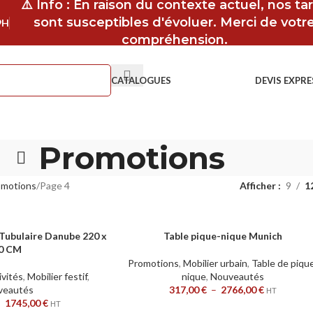
⚠️ Info : En raison du contexte actuel, nos tar
sont susceptibles d'évoluer. Merci de votr
9H
compréhension.
CATALOGUES
DEVIS EXPRE
Promotions
omotions
Page 4
Afficher
9
1
Tubulaire Danube 220 x
Table pique-nique Munich
CHOIX DES OPTIONS
0 CM
Promotions
,
Mobilier urbain
,
Table de piqu
ivités
,
Mobilier festif
,
nique
,
Nouveautés
veautés
317,00
€
–
2766,00
€
HT
–
1745,00
€
HT