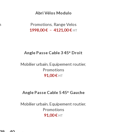
Abri Vélos Modulo
CHOIX DES OPTIONS
n
Promotions
,
Range Velos
1998,00
€
–
4121,00
€
HT
Angle Passe Cable 3 45° Droit
AJOUTER AU PANIER
Mobilier urbain
,
Equipement routier
,
Promotions
91,00
€
HT
Angle Passe Cable 5 45° Gauche
AJOUTER AU PANIER
Mobilier urbain
,
Equipement routier
,
Promotions
91,00
€
HT
39
40
→