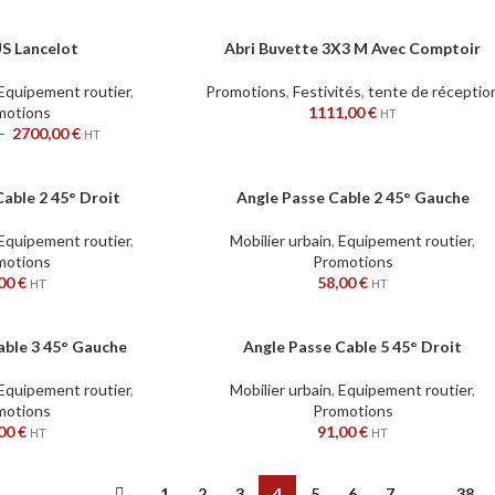
S Lancelot
Abri Buvette 3X3 M Avec Comptoir
AJOUTER AU PANIER
Equipement routier
,
Promotions
,
Festivités
,
tente de réceptio
motions
1111,00
€
HT
–
2700,00
€
HT
able 2 45° Droit
Angle Passe Cable 2 45° Gauche
AJOUTER AU PANIER
Equipement routier
,
Mobilier urbain
,
Equipement routier
,
motions
Promotions
,00
€
58,00
€
HT
HT
able 3 45° Gauche
Angle Passe Cable 5 45° Droit
AJOUTER AU PANIER
Equipement routier
,
Mobilier urbain
,
Equipement routier
,
motions
Promotions
,00
€
91,00
€
HT
HT
←
1
2
3
4
5
6
7
…
38