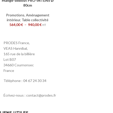
Mange-debout PRO-INTENS Ø
80cm
Promotions
,
Aménagement
intérieur
,
Table collectivité
564,00
€
–
940,00
€
HT
PRODES France,
VEAS Hannibal,
165 rue de la billière
Lot B07
34660 Cournonsec
France
Téléphone : 04 67 24 30 34
Écrivez-nous : contact@prodes.fr
LIENS UTILES