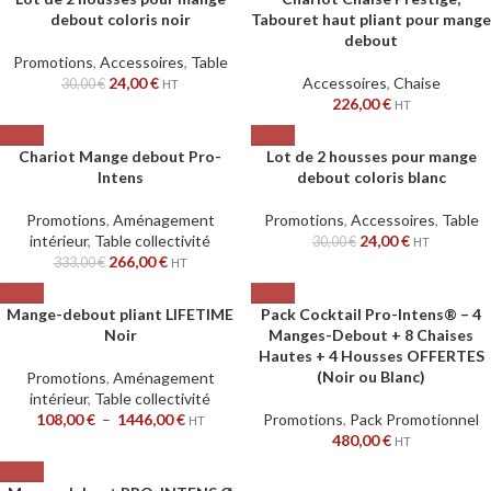
debout coloris noir
Tabouret haut pliant pour mange
debout
Promotions
,
Accessoires
,
Table
24,00
€
Accessoires
,
Chaise
30,00
€
HT
226,00
€
HT
Chariot Mange debout Pro-
Lot de 2 housses pour mange
Intens
debout coloris blanc
Promotions
,
Aménagement
Promotions
,
Accessoires
,
Table
intérieur
,
Table collectivité
24,00
€
30,00
€
HT
266,00
€
333,00
€
HT
Mange-debout pliant LIFETIME
Pack Cocktail Pro-Intens® – 4
Noir
Manges-Debout + 8 Chaises
Hautes + 4 Housses OFFERTES
(Noir ou Blanc)
Promotions
,
Aménagement
intérieur
,
Table collectivité
108,00
€
–
1446,00
€
Promotions
,
Pack Promotionnel
HT
480,00
€
HT