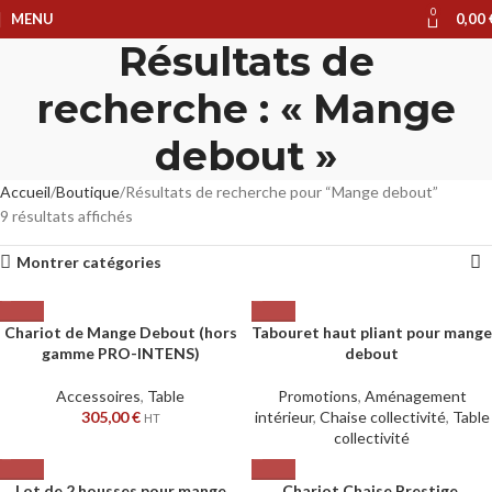
0
MENU
0,00
Résultats de
recherche : « Mange
debout »
Accueil
Boutique
Résultats de recherche pour “Mange debout”
9 résultats affichés
Montrer catégories
Chariot de Mange Debout (hors
Tabouret haut pliant pour mange
gamme PRO-INTENS)
debout
Accessoires
,
Table
Promotions
,
Aménagement
305,00
€
intérieur
,
Chaise collectivité
,
Table
HT
collectivité
Lot de 2 housses pour mange
Chariot Chaise Prestige,