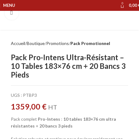
0
MENU
0,00
Cliquer pour agrandir
Accueil
Boutique
Promotions
Pack Promotionnel
Pack Pro-Intens Ultra-Résistant –
10 Tables 183×76 cm + 20 Bancs 3
Pieds
UGS :
PTBP3
1359,00
€
HT
Pack complet
Pro-Intens
:
10 tables 183×76 cm ultra
résistantes
+
20 bancs 3 pieds
Solution robuste et pratique pour équiper rapidement vos