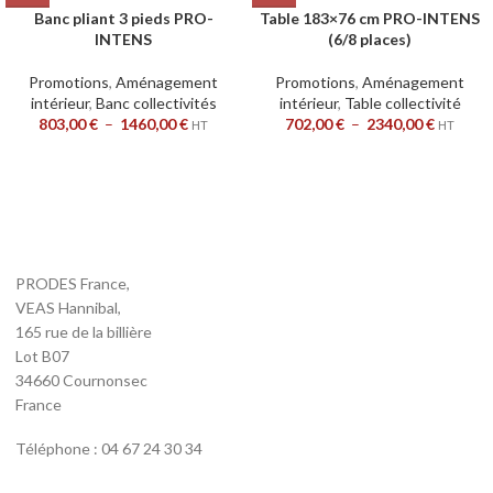
Banc pliant 3 pieds PRO-
Table 183×76 cm PRO-INTENS
INTENS
(6/8 places)
Promotions
,
Aménagement
Promotions
,
Aménagement
intérieur
,
Banc collectivités
intérieur
,
Table collectivité
803,00
€
–
1460,00
€
702,00
€
–
2340,00
€
HT
HT
PRODES France,
VEAS Hannibal,
165 rue de la billière
Lot B07
34660 Cournonsec
France
Téléphone : 04 67 24 30 34