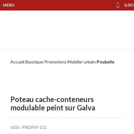
0
MENU
0,00
Cliquer pour agrandir
Accueil
Boutique
Promotions
Mobilier urbain
Poubelle
Poteau cache-conteneurs
modulable peint sur Galva
UGS :
PROPIP-111