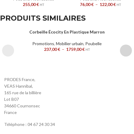
255,00
€
76,00
€
–
122,00
€
HT
HT
PRODUITS SIMILAIRES
Corbeille Écocity En Plastique Marron
Promotions
,
Mobilier urbain
,
Poubelle
237,00
€
–
1759,00
€
HT
PRODES France,
VEAS Hannibal,
165 rue de la billière
Lot B07
34660 Cournonsec
France
Téléphone : 04 67 24 30 34