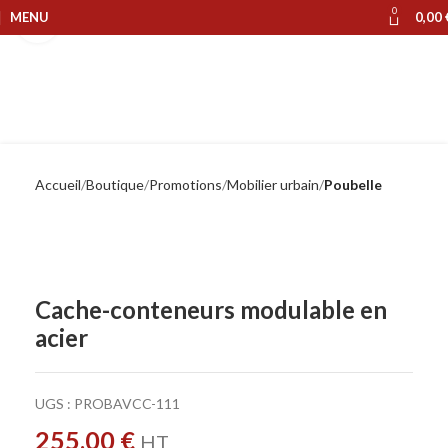
0
MENU
0,00
Cliquer pour agrandir
Accueil
Boutique
Promotions
Mobilier urbain
Poubelle
Cache-conteneurs modulable en
acier
UGS :
PROBAVCC-111
255,00
€
HT