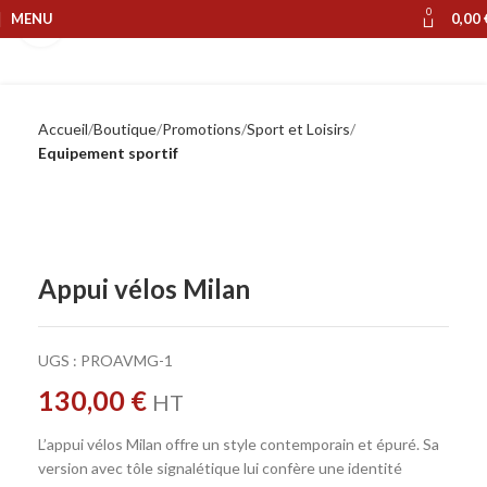
0
MENU
0,00
Cliquer pour agrandir
Accueil
Boutique
Promotions
Sport et Loisirs
Equipement sportif
Appui vélos Milan
UGS :
PROAVMG-1
130,00
€
HT
L’appui vélos Milan offre un style contemporain et épuré. Sa
version avec tôle signalétique lui confère une identité