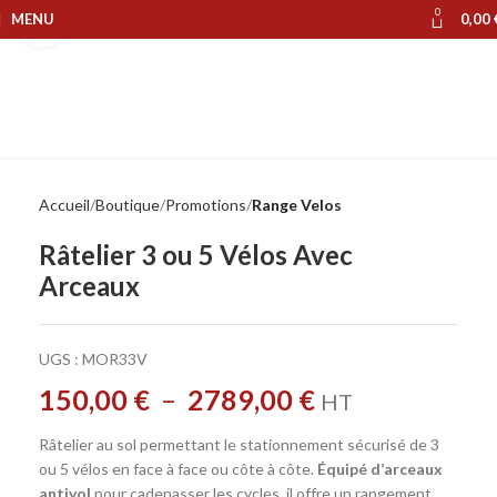
0
MENU
0,00
Cliquer pour agrandir
Accueil
Boutique
Promotions
Range Velos
Râtelier 3 ou 5 Vélos Avec
Arceaux
UGS :
MOR33V
150,00
€
–
2789,00
€
HT
Râtelier au sol permettant le stationnement sécurisé de 3
ou 5 vélos en face à face ou côte à côte.
Équipé d’arceaux
antivol
pour cadenasser les cycles, il offre un rangement