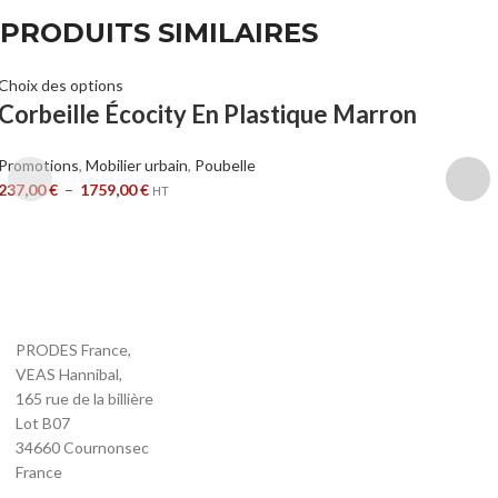
PRODUITS SIMILAIRES
Choix des options
Corbeille Écocity En Plastique Marron
Promotions
,
Mobilier urbain
,
Poubelle
237,00
€
–
1759,00
€
HT
PRODES France,
VEAS Hannibal,
165 rue de la billière
Lot B07
34660 Cournonsec
France