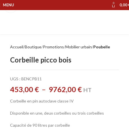
0
MENU
0,00
Cliquer pour agrandir
Accueil
Boutique
Promotions
Mobilier urbain
Poubelle
Corbeille picco bois
UGS :
BENCPB11
453,00
€
–
9762,00
€
HT
Corbeille en pin autoclave classe IV
Disponible en une, deux corbeilles ou trois corbeilles
Capacité de 90 litres par corbeille