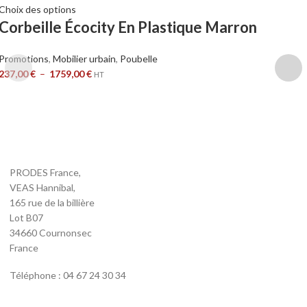
Choix des options
Corbeille Écocity En Plastique Marron
Promotions
,
Mobilier urbain
,
Poubelle
237,00
€
–
1759,00
€
HT
PRODES France,
VEAS Hannibal,
165 rue de la billière
Lot B07
34660 Cournonsec
France
Téléphone : 04 67 24 30 34