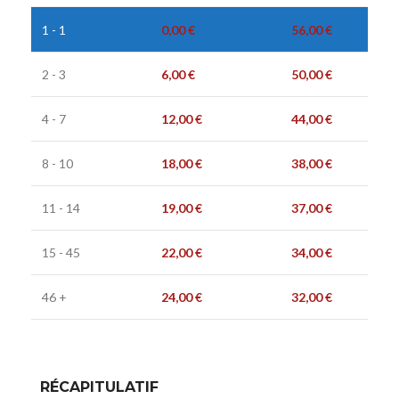
1 - 1
0,00
€
56,00
€
2 - 3
6,00
€
50,00
€
4 - 7
12,00
€
44,00
€
8 - 10
18,00
€
38,00
€
11 - 14
19,00
€
37,00
€
15 - 45
22,00
€
34,00
€
46 +
24,00
€
32,00
€
RÉCAPITULATIF