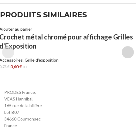
PRODUITS SIMILAIRES
Ajouter au panier
Crochet métal chromé pour affichage Grilles
d’Exposition
Accessoires
,
Grille d'exposition
0,60
€
0,75
€
HT
PRODES France,
VEAS Hannibal,
165 rue de la billière
Lot B07
34660 Cournonsec
France