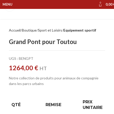
0
MENU
0,00
Cliquer pour agrandir
Accueil
Boutique
Sport et Loisirs
Equipement sportif
Grand Pont pour Toutou
UGS :
BENGPT
1264,00
€
HT
Notre collection de produits pour animaux de compagnie
dans les parcs urbains
PRIX
QTÉ
REMISE
UNITAIRE