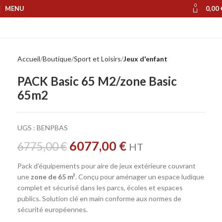
0
MENU
0,00
Cliquer pour agrandir
Accueil
Boutique
Sport et Loisirs
Jeux d'enfant
PACK Basic 65 M2/zone Basic
65m2
UGS :
BENPBAS
6077,00
€
6775,00
€
HT
Pack d’équipements pour aire de jeux extérieure couvrant
une
zone de 65 m²
. Conçu pour aménager un espace ludique
complet et sécurisé dans les parcs, écoles et espaces
publics. Solution clé en main conforme aux normes de
sécurité européennes.