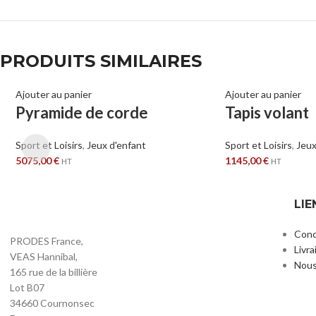
PRODUITS SIMILAIRES
Ajouter au panier
Ajouter au panier
Pyramide de corde
Tapis volant
Sport et Loisirs
,
Jeux d'enfant
Sport et Loisirs
,
Jeux
5075,00
€
1145,00
€
HT
HT
LIE
Cond
PRODES France,
Livra
VEAS Hannibal,
Nous
165 rue de la billière
Lot B07
34660 Cournonsec