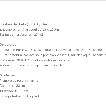
Hauteur de chute (HIC) : 0,90 m
Encombrement hors tout : 2,85 x 1,20 m
Surface amortissante : 23 m2²
Structure :
– Essence PIN NORD ROUGE origine FINLANDE et/ou SUEDE, catégorie 5,
– Traitement autoclave sous pression, classe 4, solution aqueuse sans 
– Visserie INOX A2 pour l’assemblage des bois
– Elément de décor : compact imputrescible
Scellement :
Nombre de réservation : 8
Diamètre : 30 cm
Profondeur : 50 cm
Dosage béton : 300 kg/m3