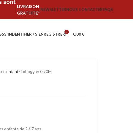
fs sont
LIVRAISON
NEWSLETTER
NOUS CONTACTER
FAQS
GRATUITE*
0
SS
S'INDENTIFIER / S'ENREGISTRER
0,00
€
x d'enfant
Toboggan 0.90M
s enfants de 2 à 7 ans