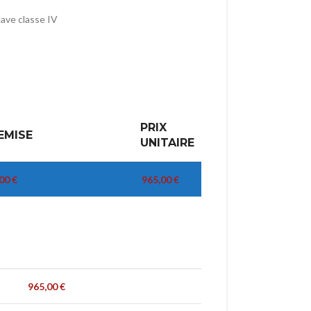
lave classe IV
PRIX
EMISE
UNITAIRE
,00
€
965,00
€
965,00
€