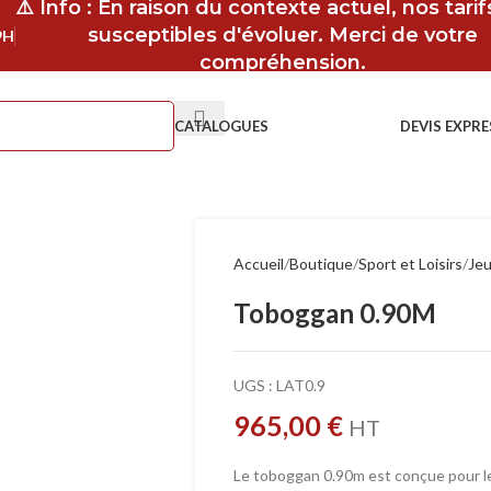
⚠️ Info : En raison du contexte actuel, nos tari
susceptibles d'évoluer. Merci de votre
9H
compréhension.
CATALOGUES
DEVIS EXPRE
Accueil
Boutique
Sport et Loisirs
Jeu
Toboggan 0.90M
UGS :
LAT0.9
965,00
€
HT
Le toboggan 0.90m est conçue pour le