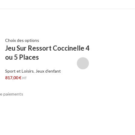
Choix des options
Ajouter au panier
Jeu Sur Ressort Coccinelle 4
Pack jeux de
ou 5 Places
Sport et Loisirs
,
Jeux 
6527,00
€
HT
Sport et Loisirs
,
Jeux d'enfant
817,00
€
HT
e paiements