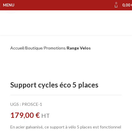
0
MENU
0,00
Cliquer pour agrandir
Accueil
Boutique
Promotions
Range Velos
Support cycles éco 5 places
UGS :
PROSCE-1
179,00
€
HT
En acier galvanisé, ce support à vélo 5 places est fonctionnel