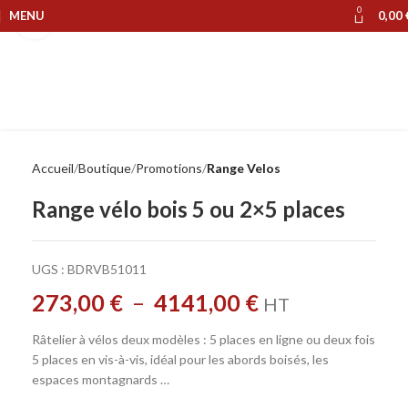
0
MENU
0,00
Cliquer pour agrandir
Accueil
Boutique
Promotions
Range Velos
Range vélo bois 5 ou 2×5 places
UGS :
BDRVB51011
273,00
€
–
4141,00
€
HT
Râtelier à vélos deux modèles : 5 places en ligne ou deux fois
5 places en vis-à-vis, idéal pour les abords boisés, les
espaces montagnards …