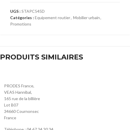
UGS :
STAPC545D
Catégories :
Equipement routier
,
Mobilier urbain
,
Promotions
PRODUITS SIMILAIRES
PRODES France,
VEAS Hannibal,
165 rue de la billière
Lot B07
34660 Cournonsec
France
Téléphone : 04 67 24 30 34