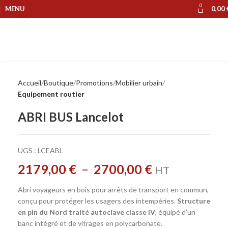
0
MENU
0,00
Cliquer pour agrandir
Accueil
Boutique
Promotions
Mobilier urbain
Equipement routier
ABRI BUS Lancelot
UGS :
LCEABL
2179,00
€
–
2700,00
€
HT
Abri voyageurs en bois pour arrêts de transport en commun,
conçu pour protéger les usagers des intempéries.
Structure
en pin du Nord traité autoclave classe IV
, équipé d’un
banc intégré et de vitrages en polycarbonate.