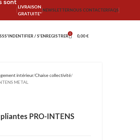
fs sont
LIVRAISON
NEWSLETTER
NOUS CONTACTER
FAQS
GRATUITE*
0
SS
S'INDENTIFIER / S'ENREGISTRER
0,00
€
ement intérieur
Chaise collectivité
O-INTENS METAL
s pliantes PRO-INTENS