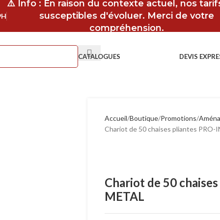
⚠️ Info : En raison du contexte actuel, nos tari
susceptibles d'évoluer. Merci de votre
9H
compréhension.
CATALOGUES
DEVIS EXPRE
Accueil
Boutique
Promotions
Aménag
Chariot de 50 chaises pliantes PR
Chariot de 50 chaise
METAL