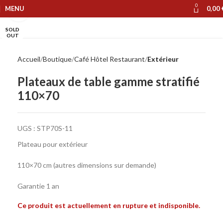
0
MENU
0,00
Cliquer pour agrandir
SOLD
OUT
Accueil
Boutique
Café Hôtel Restaurant
Extérieur
Plateaux de table gamme stratifié
110×70
UGS :
STP70S-11
Plateau pour extérieur
110×70 cm (autres dimensions sur demande)
Garantie 1 an
Ce produit est actuellement en rupture et indisponible.