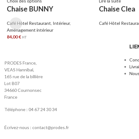
Choix des options
Lire la suite
Chaise BUNNY
Chaise Clea
Café Hôtel Restaurant
,
Intérieur
,
Café Hôtel Restaura
Aménagement intérieur
84,00
€
HT
LIE
Cond
PRODES France,
Livra
VEAS Hannibal,
Nous
165 rue de la billière
Lot B07
34660 Cournonsec
France
Téléphone : 04 67 24 30 34
Écrivez-nous : contact@prodes.fr