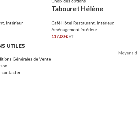
Choix des options
Tabouret Hélène
nt
,
Intérieur
Café Hôtel Restaurant
,
Intérieur
,
Aménagement intérieur
117,00
€
HT
NS UTILES
Moyens d
itions Générales de Vente
ison
 contacter