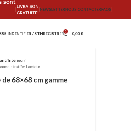
fs sont
LIVRAISON
NEWSLETTER
NOUS CONTACTER
FAQS
GRATUITE*
0
SS
S'INDENTIFIER / S'ENREGISTRER
0,00
€
rant
Intérieur
amme stratifie Lamidur
ré de 68×68 cm gamme