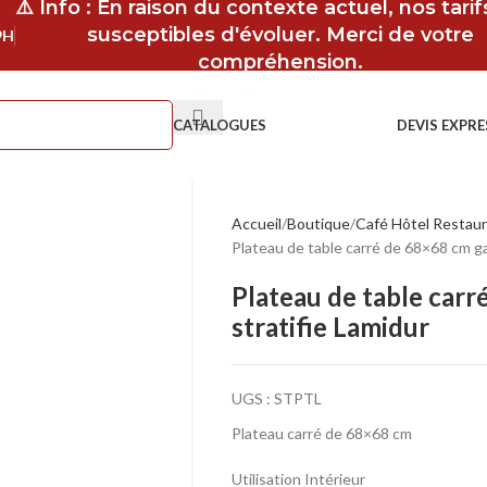
⚠️ Info : En raison du contexte actuel, nos tari
susceptibles d'évoluer. Merci de votre
9H
compréhension.
CATALOGUES
DEVIS EXPRE
Accueil
Boutique
Café Hôtel Restau
Plateau de table carré de 68×68 cm g
Plateau de table car
stratifie Lamidur
UGS :
STPTL
Plateau carré de 68×68 cm
Utilisation Intérieur