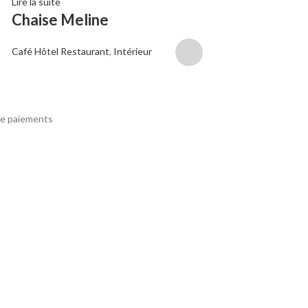
Lire la suite
Ajouter au panier
Chaise Meline
Chaise LUX
Café Hôtel Restaurant
,
Intérieur
Café Hôtel Restaura
Aménagement intéri
124,00
€
HT
e paiements