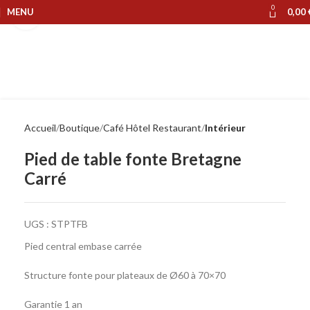
0
MENU
0,00
Cliquer pour agrandir
Accueil
Boutique
Café Hôtel Restaurant
Intérieur
Pied de table fonte Bretagne
Carré
UGS :
STPTFB
Pied central embase carrée
Structure fonte pour plateaux de Ø60 à 70×70
Garantie 1 an