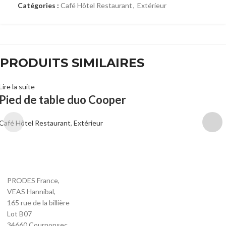
Catégories :
Café Hôtel Restaurant
,
Extérieur
PRODUITS SIMILAIRES
Lire la suite
Pied de table duo Cooper
Café Hôtel Restaurant
,
Extérieur
PRODES France,
VEAS Hannibal,
165 rue de la billière
Lot B07
34660 Cournonsec