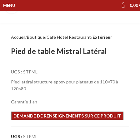
0
MENU
0,00
Cliquer pour agrandir
Accueil
Boutique
Café Hôtel Restaurant
Extérieur
Pied de table Mistral Latéral
UGS :
STPML
Pied latéral structure époxy pour plateaux de 110×70 à
120×80
Garantie 1 an
UGS :
STPML