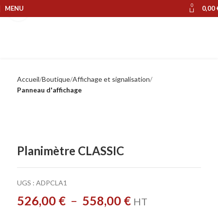
0
MENU
0,00
Cliquer pour agrandir
Accueil
Boutique
Affichage et signalisation
Panneau d'affichage
Planimètre CLASSIC
UGS :
ADPCLA1
526,00
€
–
558,00
€
HT