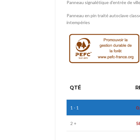
Panneau signalétique d’entrée de vill
Panneau en pin traité autoclave class
intempéries
QTÉ
R
1 - 1
0
2 +
5