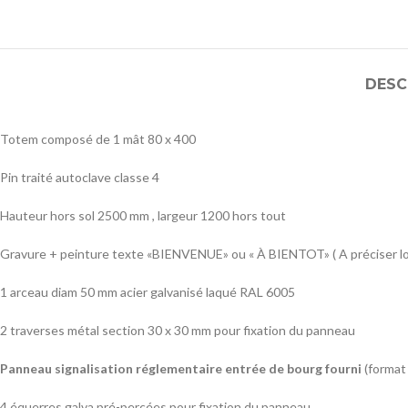
DESC
Totem composé de 1 mât 80 x 400
Pin traité autoclave classe 4
Hauteur hors sol 2500 mm , largeur 1200 hors tout
Gravure + peinture texte «BIENVENUE» ou « À BIENTOT» ( A préciser l
1 arceau diam 50 mm acier galvanisé laqué RAL 6005
2 traverses métal section 30 x 30 mm pour fixation du panneau
Panneau signalisation réglementaire entrée de bourg fourni
(format
4 équerres galva pré-percées pour fixation du panneau