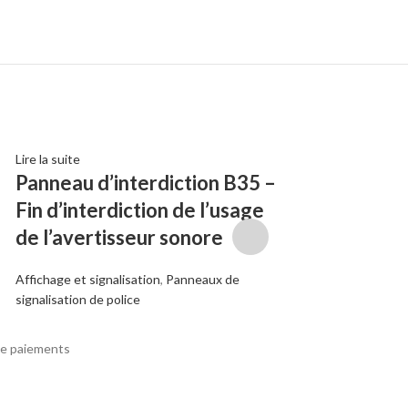
Lire la suite
Choix des options
Panneau d’interdiction B35 –
Panneau CR
Fin d’interdiction de l’usage
Sport et Loisirs
,
Jeux 
de l’avertisseur sonore
signalisation
,
Panneau
685,00
€
–
1545,00
Affichage et signalisation
,
Panneaux de
signalisation de police
e paiements