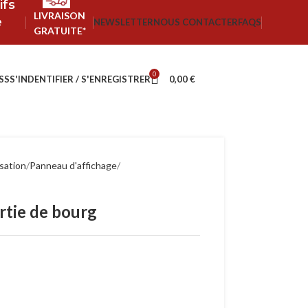
ifs
LIVRAISON
e
NEWSLETTER
NOUS CONTACTER
FAQS
GRATUITE*
0
SS
S'INDENTIFIER / S'ENREGISTRER
0,00
€
isation
Panneau d'affichage
rtie de bourg