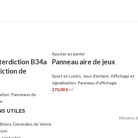
Ajouter au panier
terdiction B34a
Panneau aire de jeux
diction de
Sport et Loisirs
,
Jeux d'enfant
,
Affichage et
signalisation
,
Panneau d'affichage
270,00
€
HT
ation
,
Panneaux de
ce
NS UTILES
Moyens d
itions Générales de Vente
ison
 contacter