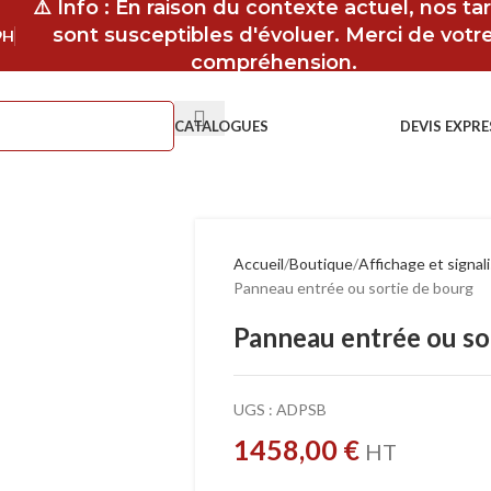
⚠️ Info : En raison du contexte actuel, nos tar
sont susceptibles d'évoluer. Merci de votr
9H
compréhension.
CATALOGUES
DEVIS EXPRE
Accueil
Boutique
Affichage et signal
Panneau entrée ou sortie de bourg
Panneau entrée ou so
UGS :
ADPSB
1458,00
€
HT