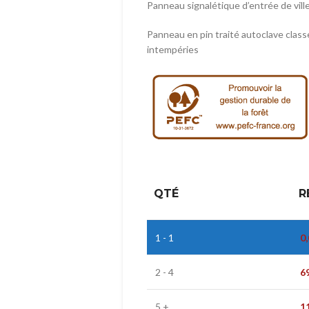
Panneau signalétique d’entrée de vill
Panneau en pin traité autoclave class
intempéries
QTÉ
R
1 - 1
0
2 - 4
6
5 +
1