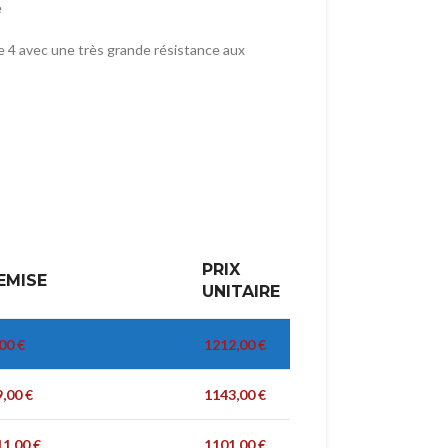
e
e 4 avec une très grande résistance aux
PRIX
EMISE
UNITAIRE
,00
€
1212,00
€
9,00
€
1143,00
€
11,00
€
1101,00
€