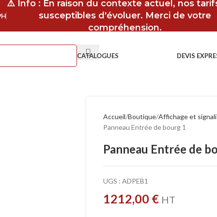
⚠️ Info : En raison du contexte actuel, nos tari
susceptibles d'évoluer. Merci de votre
9H
compréhension.
CATALOGUES
DEVIS EXPRE
Accueil
Boutique
Affichage et signal
Panneau Entrée de bourg 1
Panneau Entrée de b
UGS :
ADPEB1
1212,00
€
HT