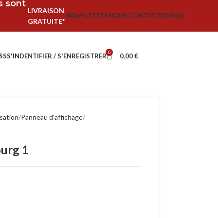
fs sont
LIVRAISON
NEWSLETTER
NOUS CONTACTER
FAQS
GRATUITE*
0
SS
S'INDENTIFIER / S'ENREGISTRER
0,00
€
isation
Panneau d'affichage
ourg 1