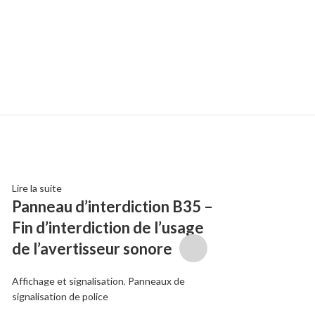
Lire la suite
Choix des options
Panneau d’interdiction B35 –
Panneau CR
Fin d’interdiction de l’usage
Sport et Loisirs
,
Jeux 
de l’avertisseur sonore
signalisation
,
Panneau
685,00
€
–
1545,00
Affichage et signalisation
,
Panneaux de
signalisation de police