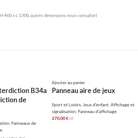
 H 400 x L 1300, autres dimensions nous consulter)
Ajouter au panier
terdiction B34a
Panneau aire de jeux
diction de
Sport et Loisirs
,
Jeux d'enfant
,
Affichage et
signalisation
,
Panneau d'affichage
270,00
€
HT
ation
,
Panneaux de
ce