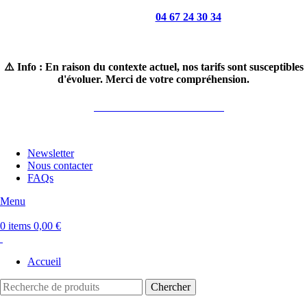
Appelez-nous :
04 67 24 30 34
Horaires : du lundi au samedi 8H30-19H
⚠️ Info : En raison du contexte actuel, nos tarifs sont susceptibles
d'évoluer. Merci de votre compréhension.
LIVRAISON GRATUITE*
Newsletter
Nous contacter
FAQs
Menu
0
items
0,00
€
Accueil
Chercher