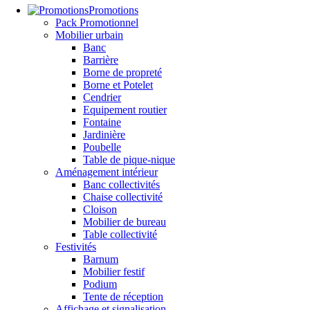
Promotions
Pack Promotionnel
Mobilier urbain
Banc
Barrière
Borne de propreté
Borne et Potelet
Cendrier
Equipement routier
Fontaine
Jardinière
Poubelle
Table de pique-nique
Aménagement intérieur
Banc collectivités
Chaise collectivité
Cloison
Mobilier de bureau
Table collectivité
Festivités
Barnum
Mobilier festif
Podium
Tente de réception
Affichage et signalisation