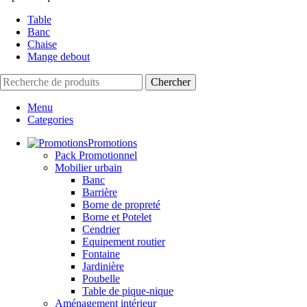
Table
Banc
Chaise
Mange debout
Chercher
Menu
Categories
Promotions
Pack Promotionnel
Mobilier urbain
Banc
Barrière
Borne de propreté
Borne et Potelet
Cendrier
Equipement routier
Fontaine
Jardinière
Poubelle
Table de pique-nique
Aménagement intérieur