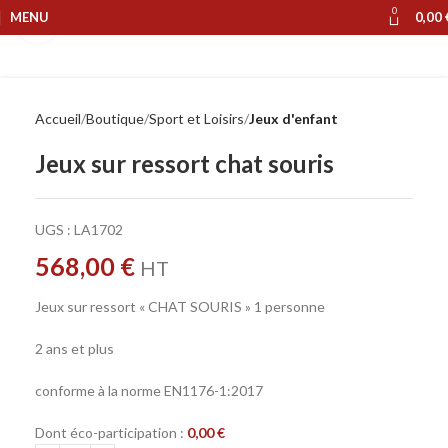
0
MENU
0,00
Cliquer pour agrandir
Accueil
Boutique
Sport et Loisirs
Jeux d'enfant
Jeux sur ressort chat souris
UGS :
LA1702
568,00
€
HT
Jeux sur ressort « CHAT SOURIS » 1 personne
2 ans et plus
conforme à la norme EN1176-1:2017
Dont éco-participation :
0,00
€