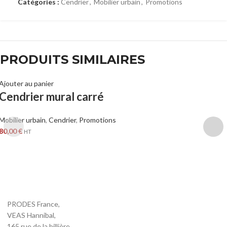
Catégories :
Cendrier
,
Mobilier urbain
,
Promotions
PRODUITS SIMILAIRES
Ajouter au panier
Cendrier mural carré
Mobilier urbain
,
Cendrier
,
Promotions
80,00
€
HT
PRODES France,
VEAS Hannibal,
165 rue de la billière