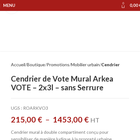
0
MENU
0,00
Cliquer pour agrandir
Accueil
Boutique
Promotions
Mobilier urbain
Cendrier
Cendrier de Vote Mural Arkea
VOTE – 2x3l – sans Serrure
UGS :
ROARKVO3
215,00
€
–
1453,00
€
HT
Cendrier mural à double compartiment conçu pour
sensibiliser de manière ludique à la propreté urbaine.