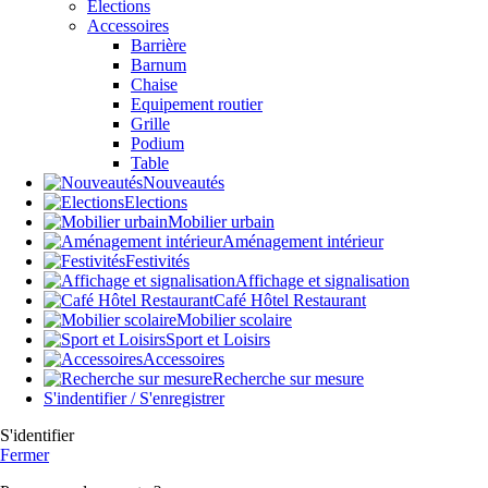
Élections
Accessoires
Barrière
Barnum
Chaise
Equipement routier
Grille
Podium
Table
Nouveautés
Elections
Mobilier urbain
Aménagement intérieur
Festivités
Affichage et signalisation
Café Hôtel Restaurant
Mobilier scolaire
Sport et Loisirs
Accessoires
Recherche sur mesure
S'indentifier / S'enregistrer
S'identifier
Fermer