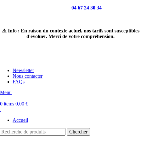
Appelez-nous :
04 67 24 30 34
Horaires : du lundi au samedi 8H30-19H
⚠️ Info : En raison du contexte actuel, nos tarifs sont susceptibles
d'évoluer. Merci de votre compréhension.
LIVRAISON GRATUITE*
Newsletter
Nous contacter
FAQs
Menu
0
items
0,00
€
Accueil
Chercher