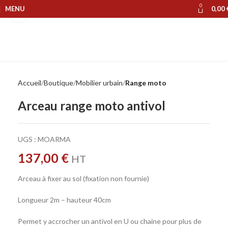
0
MENU
0,00
Cliquer pour agrandir
Accueil
Boutique
Mobilier urbain
Range moto
Arceau range moto antivol
UGS :
MOARMA
137,00
€
HT
Arceau à fixer au sol (fixation non fournie)
Longueur 2m – hauteur 40cm
Permet y accrocher un antivol en U ou chaine pour plus de