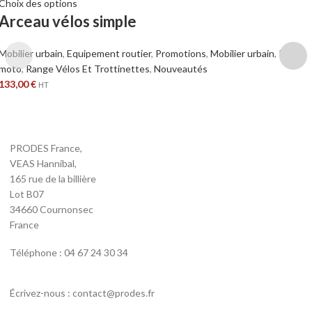
Choix des options
Arceau vélos simple
Mobilier urbain
,
Equipement routier
,
Promotions
,
Mobilier urbain
,
Range
moto
,
Range Vélos Et Trottinettes
,
Nouveautés
133,00
€
HT
PRODES France,
VEAS Hannibal,
165 rue de la billière
Lot B07
34660 Cournonsec
France
Téléphone : 04 67 24 30 34
Écrivez-nous : contact@prodes.fr