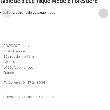
Table de pique-nique Modèle Forestière
Mobilier urbain
,
Table de pique nique
PRODES France,
VEAS Hannibal,
165 rue de la billière
Lot B07
34660 Cournonsec
France
Téléphone : 04 67 24 30 34
Écrivez-nous : contact@prodes.fr