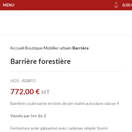
0
MENU
0,00
Cliquer pour agrandir
Accueil
Boutique
Mobilier urbain
Barrière
Barrière forestière
UGS :
ADBFO
772,00
€
HT
Barrière coulissante en bois de pin traité autoclave classe 4
Vendu par lot de 2
Fermeture acier galvanisé avec cadenas simple fourni