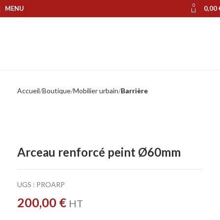
0
MENU
0,00
Cliquer pour agrandir
Accueil
Boutique
Mobilier urbain
Barrière
Arceau renforcé peint Ø60mm
UGS :
PROARP
200,00
€
HT