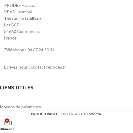
PRODES France,
VEAS Hannibal,
165 rue de la billière
Lot B07
34660 Cournonsec
France
Téléphone : 04 67 24 30 34
Écrivez-nous : contact@prodes.fr
LIENS UTILES
Moyens de paiements
PRODES FRANCE
2022 CREATED BY
SIMinfo'.
0
utique
Mon compte
Panier