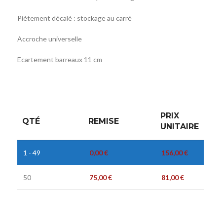
Piétement décalé : stockage au carré
Accroche universelle
Ecartement barreaux 11 cm
PRIX
QTÉ
REMISE
UNITAIRE
1 - 49
0,00
€
156,00
€
50
75,00
€
81,00
€