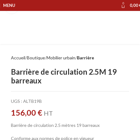
0
MENU
0,00
Cliquer pour agrandir
Accueil
Boutique
Mobilier urbain
Barrière
Barrière de circulation 2.5M 19
barreaux
UGS :
ALTB19B
156,00
€
HT
Barrière de circulation 2.5 mètres 19 barreaux
Conforme aux normes de police en vigueur