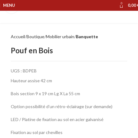
0
MENU
0,00
Cliquer pour agrandir
Accueil
Boutique
Mobilier urbain
Banquette
Pouf en Bois
UGS :
BDPEB
Hauteur assise 42 cm
Bois section 9 x 19 cm Lg X La 55 cm
Option possibilité d’un rétro-éclairage (sur demande)
LED / Platine de fixation au sol en acier galvanisé
Fixation au sol par chevilles