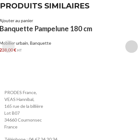
PRODUITS SIMILAIRES
Ajouter au panier
Banquette Pampelune 180 cm
Mobilier urbain
,
Banquette
238,00
€
HT
PRODES France,
VEAS Hannibal,
165 rue de la billière
Lot B07
34660 Cournonsec
France
Téléphone : 04 67 24 30 34