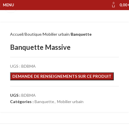
0
MENU
0,00
Cliquer pour agrandir
Accueil
Boutique
Mobilier urbain
Banquette
Banquette Massive
UGS :
BDBMA
UGS :
BDBMA
Catégories :
Banquette
,
Mobilier urbain