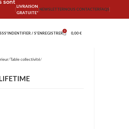
fs sont
LIVRAISON
NEWSLETTER
NOUS CONTACTER
FAQS
GRATUITE*
0
SS
S'INDENTIFIER / S'ENREGISTRER
0,00
€
rieur
Table collectivité
 LIFETIME