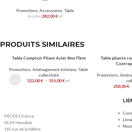
Promotions
,
Accessoires
,
Table
282,00
€
352,00
€
HT
PRODUITS SIMILAIRES
Table Comptoir Pliant Acier 4mx70cm
Table pliante r
CHOIX DES OPTIONS
CHOIX DES OPTION
Contrep
Promotions
,
Aménagement intérieur
,
Table
collectivité
Promotions
,
Aména
322,00
€
–
355,00
€
col
HT
203,00
€
LIE
Cond
PRODES France,
Livra
VEAS Hannibal,
Nous
165 rue de la billière