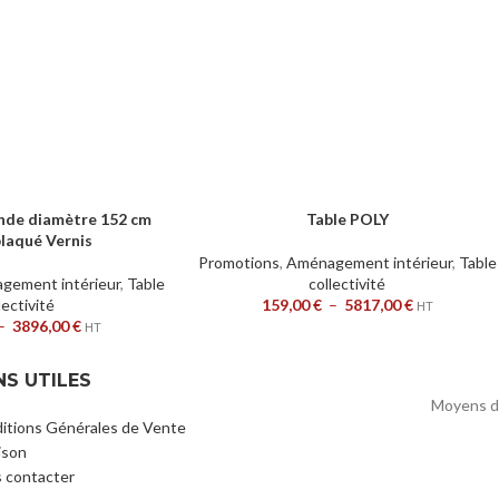
onde diamètre 152 cm
Table POLY
S
CHOIX DES OPTIONS
laqué Vernis
Promotions
,
Aménagement intérieur
,
Table
gement intérieur
,
Table
collectivité
lectivité
159,00
€
–
5817,00
€
HT
–
3896,00
€
HT
NS UTILES
Moyens d
itions Générales de Vente
ison
 contacter