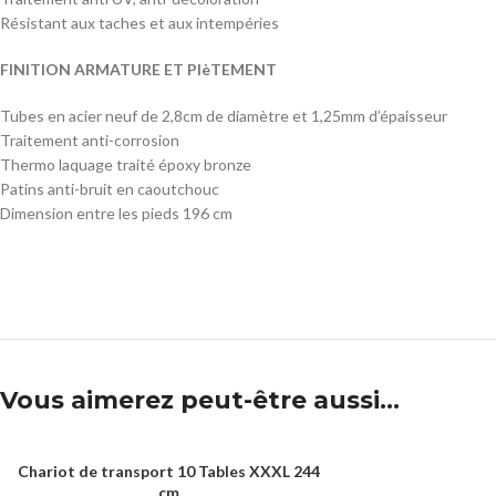
Résistant aux taches et aux intempéries
FINITION ARMATURE ET PIèTEMENT
Tubes en acier neuf de 2,8cm de diamètre et 1,25mm d’épaisseur
Traitement anti-corrosion
Thermo laquage traité époxy bronze
Patins anti-bruit en caoutchouc
Dimension entre les pieds 196 cm
Vous aimerez peut-être aussi…
Chariot de transport 10 Tables XXXL 244
AJOUTER AU PANIER
cm