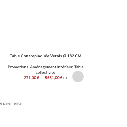
Table Contreplaquée Vernis Ø 182 CM
Tables New Line T
CHOIX DES OPTIONS
CHOIX DES OPTION
Plateau Épaisseu
2mm 
Promotions
,
Aménagement intérieur
,
Table
collectivité
271,00
€
–
5551,00
€
Promotions
,
Aménag
HT
coll
340,00
€
e paiements