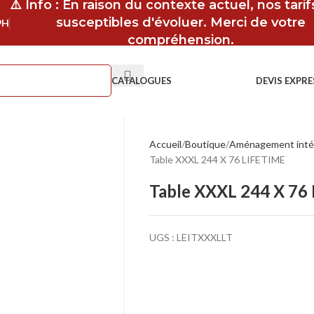
⚠️ Info : En raison du contexte actuel, nos tari
susceptibles d'évoluer. Merci de votre
9H
compréhension.
CATALOGUES
DEVIS EXPRE
Accueil
Boutique
Aménagement inté
Table XXXL 244 X 76 LIFETIME
Table XXXL 244 X 76
UGS :
LEITXXXLLT