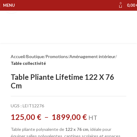
0
MENU
0,00
Cliquer pour agrandir
Accueil
Boutique
Promotions
Aménagement intérieur
Table collectivité
Table Pliante Lifetime 122 X 76
Cm
UGS :
LEIT12276
125,00
€
–
1899,00
€
HT
Table pliante polyvalente de
122 x 76 cm
, idéale pour
équiper salles polyvalentes, cantines scolaires et espaces