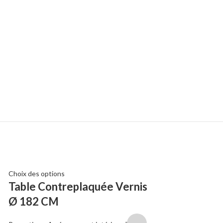
Choix des options
Choix des options
Table Contreplaquée Vernis
Tables New L
Ø 182 CM
Pieds Pliants
Épaisseur 19