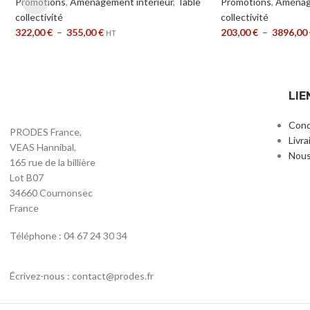
Promotions
,
Aménagement intérieur
,
Table
Promotions
,
Aménage
collectivité
collectivité
322,00
€
–
355,00
€
203,00
€
–
3896,00
HT
LIE
Cond
PRODES France,
Livra
VEAS Hannibal,
Nous
165 rue de la billière
Lot B07
34660 Cournonsec
France
Téléphone : 04 67 24 30 34
Écrivez-nous : contact@prodes.fr