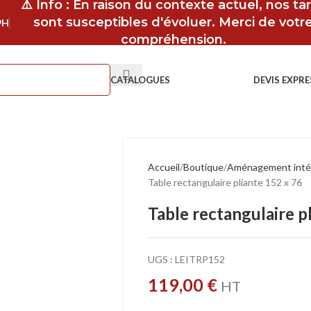
⚠️ Info : En raison du contexte actuel, nos tar
sont susceptibles d'évoluer. Merci de votr
9H
compréhension.
CATALOGUES
DEVIS EXPRE
Accueil
Boutique
Aménagement inté
Table rectangulaire pliante 152 x 76
Table rectangulaire p
UGS :
LEITRP152
119,00
€
HT