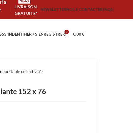
ifs
LIVRAISON
e
NEWSLETTER
NOUS CONTACTER
FAQS
GRATUITE*
0
SS
S'INDENTIFIER / S'ENREGISTRER
0,00
€
rieur
Table collectivité
liante 152 x 76