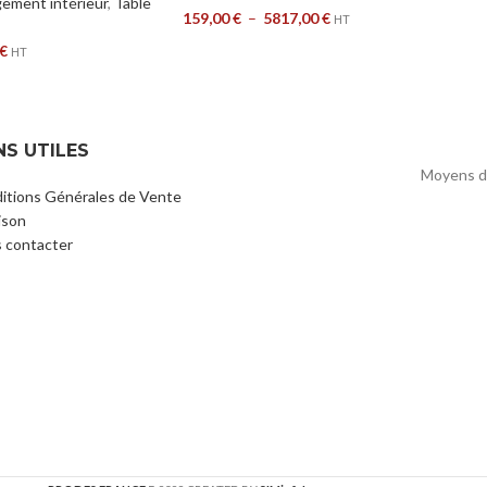
ment intérieur
,
Table
159,00
€
–
5817,00
€
HT
€
HT
NS UTILES
Moyens d
itions Générales de Vente
ison
 contacter