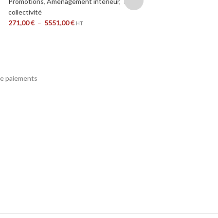
Promotions
,
Aménagement intérieur
,
Table
ABS 2mm Mé
collectivité
271,00
€
–
5551,00
€
HT
Promotions
,
Aménage
collectivité
340,00
€
–
8338,00
e paiements