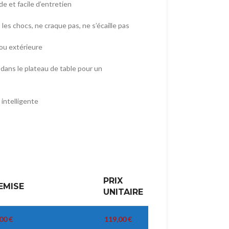
de et facile d’entretien
les chocs, ne craque pas, ne s’écaille pas
 ou extérieure
s dans le plateau de table pour un
 intelligente
PRIX
EMISE
UNITAIRE
,00
€
119,00
€