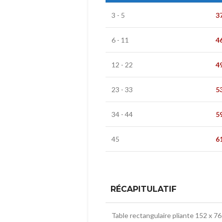
3 - 5
3
6 - 11
4
12 - 22
4
23 - 33
5
34 - 44
5
45
6
RÉCAPITULATIF
Table rectangulaire pliante 152 x 76