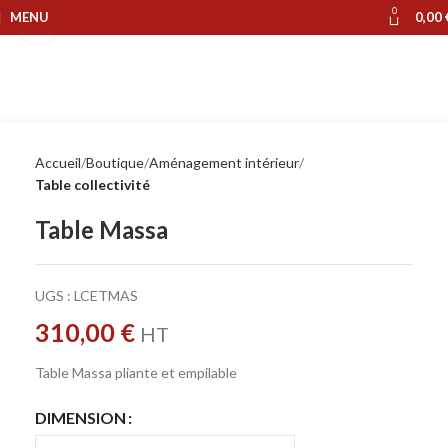
0
MENU
0,00
Cliquer pour agrandir
Accueil
Boutique
Aménagement intérieur
Table collectivité
Table Massa
UGS :
LCETMAS
310,00
€
HT
Table Massa pliante et empilable
DIMENSION