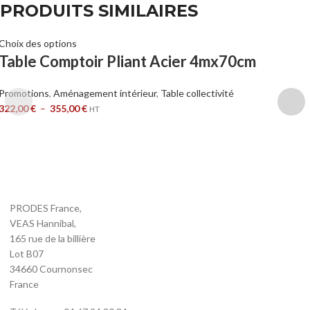
PRODUITS SIMILAIRES
Choix des options
Table Comptoir Pliant Acier 4mx70cm
Promotions
,
Aménagement intérieur
,
Table collectivité
322,00
€
–
355,00
€
HT
PRODES France,
VEAS Hannibal,
165 rue de la billière
Lot B07
34660 Cournonsec
France