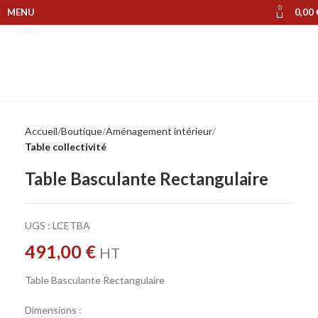
0
MENU
0,00
Cliquer pour agrandir
Accueil
Boutique
Aménagement intérieur
Table collectivité
Table Basculante Rectangulaire
UGS :
LCETBA
491,00
€
HT
Table Basculante Rectangulaire
Dimensions :