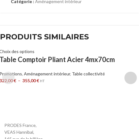
Catégorie :
Aménagement intérieur
PRODUITS SIMILAIRES
Choix des options
Table Comptoir Pliant Acier 4mx70cm
Promotions
,
Aménagement intérieur
,
Table collectivité
322,00
€
–
355,00
€
HT
PRODES France,
VEAS Hannibal,
165 rue de la billière