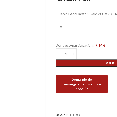
Table Basculante Ovale 200 x 90 C
-x
Dont éco-participation :
7,14
€
AJOUT
UGS :
LCETBO