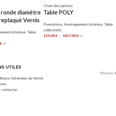
Choix des options
e ronde diamètre
Table POLY
replaqué Vernis
Promotions
,
Aménagement intérieur
,
Table
collectivité
ment intérieur
,
Table
159,00
€
–
5817,00
€
HT
€
HT
NS UTILES
Moyens d
itions Générales de Vente
ison
 contacter