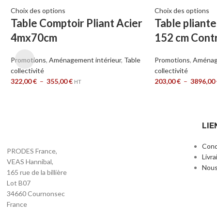
Choix des options
Choix des options
Table Comptoir Pliant Acier
Table pliant
4mx70cm
152 cm Cont
Promotions
,
Aménagement intérieur
,
Table
Promotions
,
Aménage
collectivité
collectivité
322,00
€
–
355,00
€
203,00
€
–
3896,00
HT
LIE
Cond
PRODES France,
Livra
VEAS Hannibal,
Nous
165 rue de la billière
Lot B07
34660 Cournonsec
France