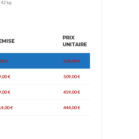
 42 kg
PRIX
EMISE
UNITAIRE
,00
€
558,00
€
9,00
€
509,00
€
9,00
€
459,00
€
14,00
€
444,00
€