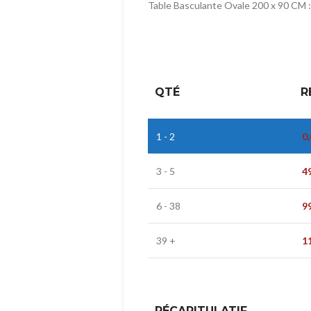
Table Basculante Ovale 200 x 90 CM :
QTÉ
R
1 - 2
0
3 - 5
4
6 - 38
9
39 +
1
RÉCAPITULATIF