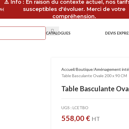
⚠️ Info : En raison du contexte actuel, nos tari
susceptibles d'évoluer. Merci de votre
9H
compréhension.
CATALOGUES
DEVIS EXPRE
Accueil
Boutique
Aménagement inté
Table Basculante Ovale 200 x 90 CM
Table Basculante Ova
UGS :
LCETBO
558,00
€
HT