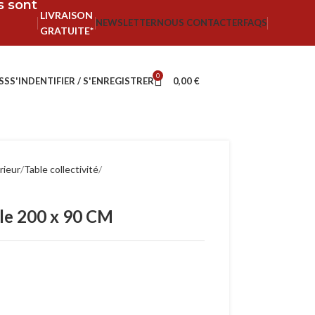
fs sont
LIVRAISON
NEWSLETTER
NOUS CONTACTER
FAQS
GRATUITE*
0
SS
S'INDENTIFIER / S'ENREGISTRER
0,00
€
rieur
Table collectivité
le 200 x 90 CM