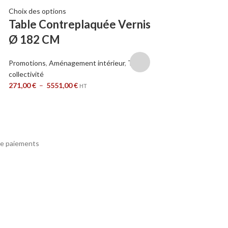
Choix des options
Choix des options
Table Contreplaquée Vernis
Tables New L
Ø 182 CM
Pieds Pliants
Épaisseur 19
Promotions
,
Aménagement intérieur
,
Table
ABS 2mm Mé
collectivité
271,00
€
–
5551,00
€
HT
Promotions
,
Aménage
collectivité
340,00
€
–
8338,00
e paiements