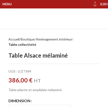
0
MENU
0,00
Cliquer pour agrandir
Accueil
Boutique
Aménagement intérieur
Table collectivité
Table Alsace mélaminé
UGS :
LCETAM
386,00
€
HT
Table pliante et empilable mélaminé
DIMENSION