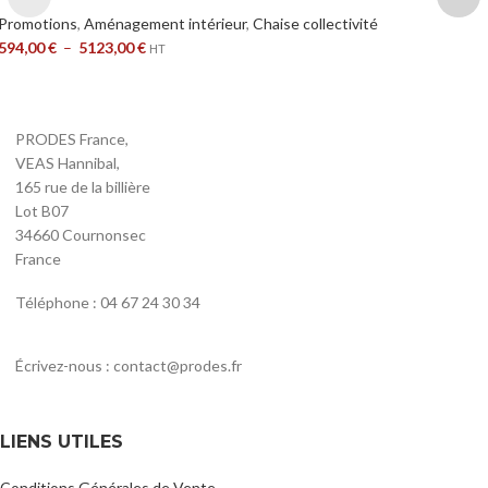
Promotions
,
Aménagement intérieur
,
Chaise collectivité
594,00
€
–
5123,00
€
HT
PRODES France,
VEAS Hannibal,
165 rue de la billière
Lot B07
34660 Cournonsec
France
Téléphone : 04 67 24 30 34
Écrivez-nous : contact@prodes.fr
LIENS UTILES
Conditions Générales de Vente